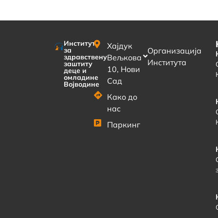
Институт
Хајдук
за
Организација
здравствену
Вељкова
Института
заштиту
10, Нови
деце и
омладине
Сад
Војводине
Како до
нас
Паркинг