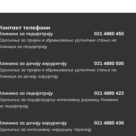
Контакт телефони
Клиника за педијатрију
021 4880 450
Одељење за пријем и збрињавање ургентних стања на
Клиници за педијатрију
Клиника за дечију хируригију
021 4880 500
Одељење за пријем и збрињавање ургентних стања на
Клиници за дечију хирургију
Клиника за педијатрију
021 4880 423
Одељење за педијатријску интензивну јединицу Клинике
за педијатрију
Клиника за дечију хируригију
021 4880 436
Одељење за интензивну хируршку терапију