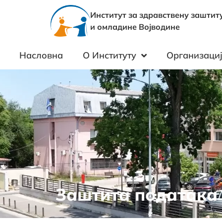
Институт за здравствену заштит
и омладине Војводине
Насловна
О Институту
Организациј
Заштита података