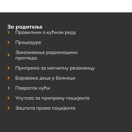
За родитеље
Правилник о кућном реду
Процедуре
Заказивање радиолошких
прегледа
Припрема за магнетну резонанцу
Боравака деце у болници
Повратак кући
Упутсва за припрему пацијента
Заштита права пацијента