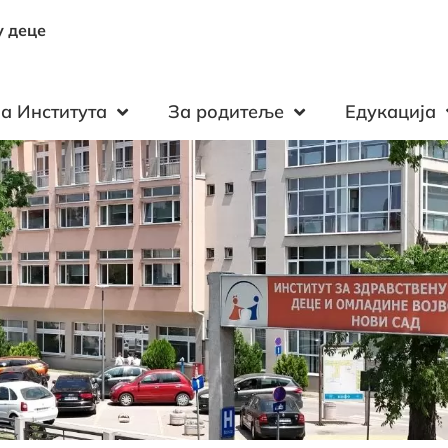
у деце
а Института
За родитеље
Едукација