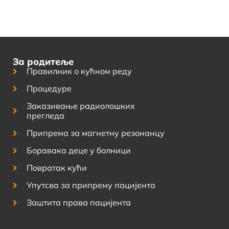
За родитеље
Правилник о кућном реду
Процедуре
Заказивање радиолошких
прегледа
Припрема за магнетну резонанцу
Боравака деце у болници
Повратак кући
Упутсва за припрему пацијента
Заштита права пацијента