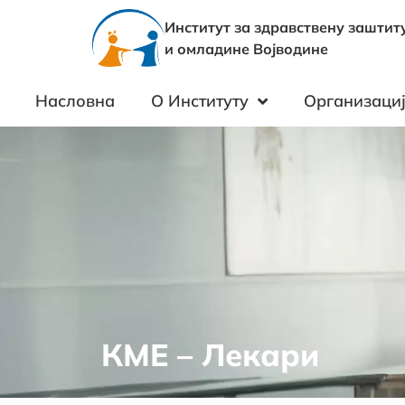
Институт за здравствену заштит
и омладине Војводине
Насловна
О Институту
Организациј
КМЕ – Лекари