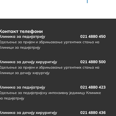
Контакт телефони
Клиника за педијатрију
021 4880 450
Одељење за пријем и збрињавање ургентних стања на
Клиници за педијатрију
Клиника за дечију хируригију
021 4880 500
Одељење за пријем и збрињавање ургентних стања на
Клиници за дечију хирургију
Клиника за педијатрију
021 4880 423
Одељење за педијатријску интензивну јединицу Клинике
за педијатрију
Клиника за дечију хируригију
021 4880 436