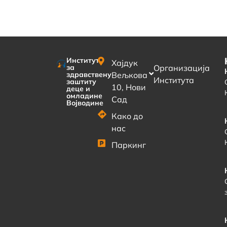
Институт
Хајдук
за
Организација
здравствену
Вељкова
Института
заштиту
10, Нови
деце и
омладине
Сад
Војводине
Како до
нас
Паркинг