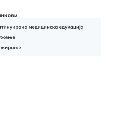
инкови
нтинуирана медицинска едукација
ужење
ажирање