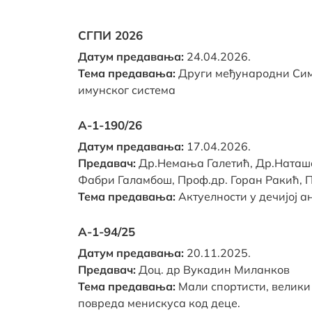
СГПИ 2026
Датум предавања:
24.04.2026.
Тема предавања:
Други међународни Сим
имунског система
А-1-190/26
Датум предавања:
17.04.2026.
Предавач:
Др.Немања Галетић, Др.Наташ
Фабри Галамбош, Проф.др. Горан Ракић, 
Тема предавања:
Актуелности у дечијој а
А-1-94/25
Датум предавања:
20.11.2025.
Предавач:
Доц. др Вукадин Миланков
Тема предавања:
Мали спортисти, велики
повреда менискуса код деце.