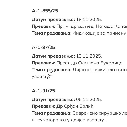
А-1-855/25
Датум предавања:
18.11.2025.
Предавач:
Прим. др сц. мед. Наташа Каћа
Тема предавања:
Индикације за примену
А-1-97/25
Датум предавања:
13.11.2025.
Предавач:
Проф. др Светлана Букарица
Тема предавања:
Дијагностички алгорит
узрасту.
А-1-91/25
Датум предавања:
06.11.2025.
Предавач:
Др Срђан Брлић
Тема предавања:
Савремено хируршко ле
пнеумоторакса у дечјем узрасту.