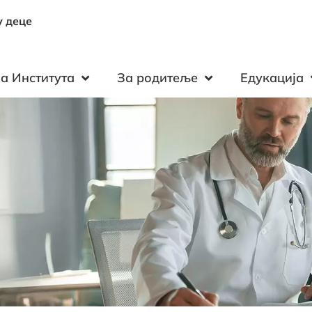
у деце
а Института
За родитеље
Едукација