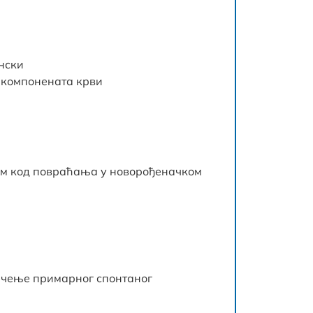
нски
 компонената крви
ам код повраћања у новорођеначком
чење примарног спонтаног