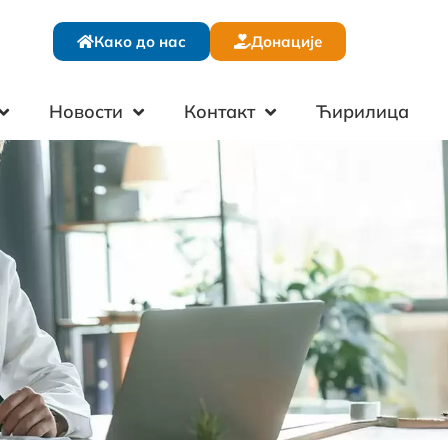
Како до нас
Донације
Новости
Контакт
Ћирилица