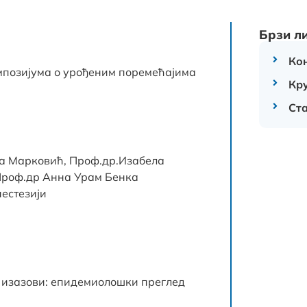
Брзи л
Ко
позијума о урођеним поремећајима
Кр
Ст
а Марковић, Проф.др.Изабела
Проф.др Анна Урам Бенка
нестезији
 изазови: епидемиолошки преглед