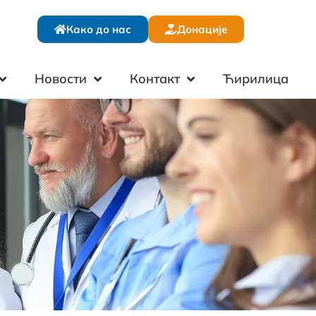
Како до нас
Донације
Новости
Контакт
Ћирилица