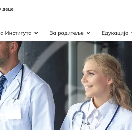
у деце
а Института
За родитеље
Едукација
тута