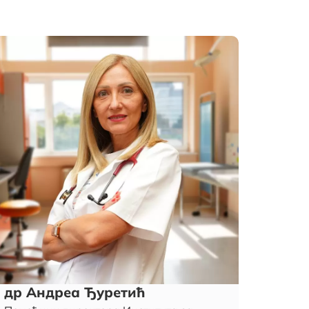
др Андреа Ђуретић