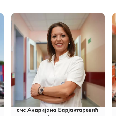
смс Андријана Барјактаревић