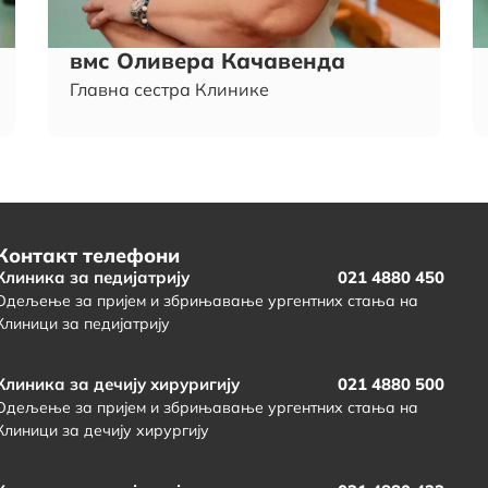
вмс Оливера Качавенда
Главна сестра Клинике
Контакт телефони
Клиника за педијатрију
021 4880 450
Одељење за пријем и збрињавање ургентних стања на
Клиници за педијатрију
Клиника за дечију хируригију
021 4880 500
Одељење за пријем и збрињавање ургентних стања на
Клиници за дечију хирургију