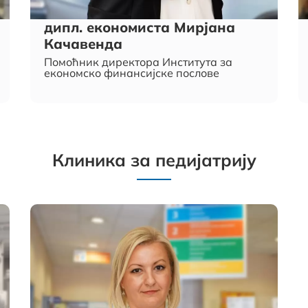
дипл. економиста Мирјана
Качавенда
Помоћник директора Института за
економско финансијске послове
Клиника за педијатрију