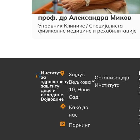
проф. др Александра Миков
Управник Клинике / Специјалиста
физикалне медицине и рехабилитације
Институт
Хајдук
за
Организација
здравствену
Вељкова
Института
заштиту
10, Нови
деце и
омладине
Сад
Војводине
Како до
нас
Паркинг