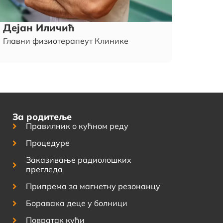
Дејан Иличић
Главни физиотерапеут Клинике
За родитеље
Правилник о кућном реду
Процедуре
Заказивање радиолошких
прегледа
Припрема за магнетну резонанцу
Боравака деце у болници
Повратак кући