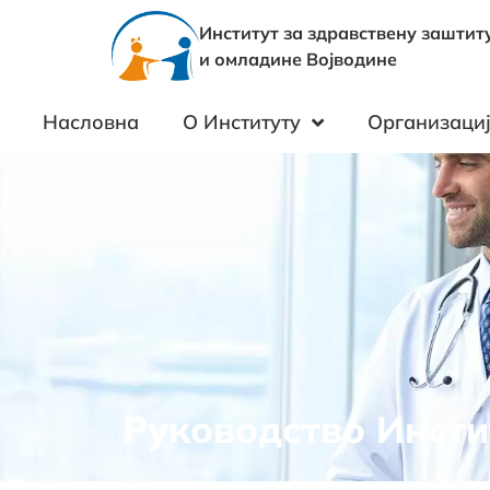
Институт за здравствену заштит
и омладине Војводине
Насловна
О Институту
Организациј
Руководство Инсти