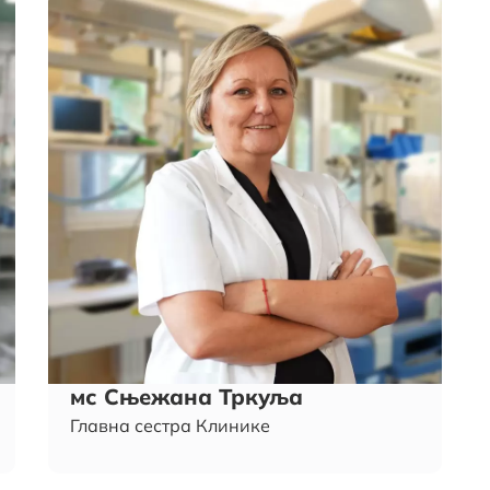
мс Сњежана Тркуља
Главна сестра Клинике