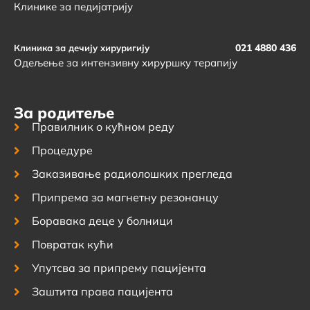
Клинике за педијатрију
021 4880 436
Клиника за дечију хируригију
Одељење за интензивну хируршку терапију
За родитеље
Правилник о кућном реду
Процедуре
Заказивање радиолошких прегледа
Припрема за магнетну резонанцу
Боравака деце у болници
Повратак кући
Упутсва за припрему пацијента
Заштита права пацијента