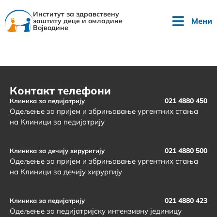
Институт за здравствену
Мени
заштиту деце и омладине
Војводине
Контакт телефони
021 4880 450
Клиника за педијатрију
Одељење за пријем и збрињавање ургентних стања
на Клиници за педијатрију
021 4880 500
Клиника за дечију хируригију
Одељење за пријем и збрињавање ургентних стања
на Клиници за дечију хирургију
021 4880 423
Клиника за педијатрију
Одељење за педијатријску интензивну јединицу