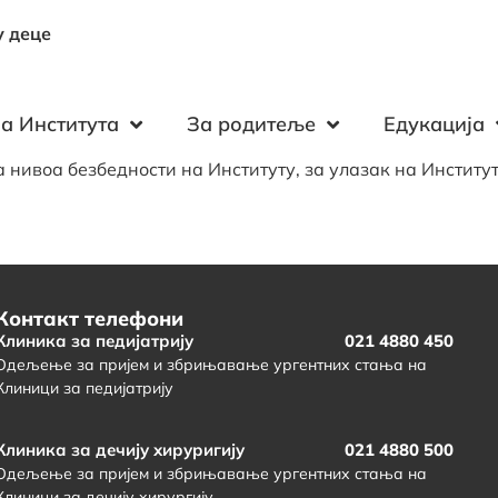
у деце
а Института
За родитеље
Едукација
 нивоа безбедности на Институту, за улазак на Институт
Контакт телефони
Клиника за педијатрију
021 4880 450
Одељење за пријем и збрињавање ургентних стања на
Клиници за педијатрију
Клиника за дечију хируригију
021 4880 500
Одељење за пријем и збрињавање ургентних стања на
Клиници за дечију хирургију