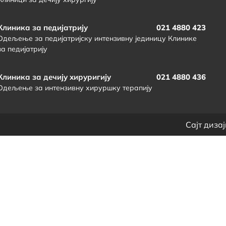
Клиника за педијатрију
021 4880 423
Одељење за педијатријску интензивну јединицу Клинике
за педијатрију
Клиника за дечију хируригију
021 4880 436
Одељење за интензивну хируршку терапију
Сајт диза