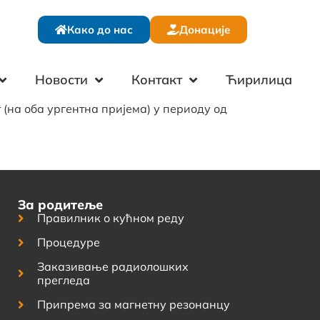
Како до нас
Донације
Новости
Контакт
Ћирилица
 (на оба ургентна пријема) у периоду од
За родитеље
Правилник о кућном реду
Процедуре
Заказивање радиолошких
прегледа
Припрема за магнетну резонанцу