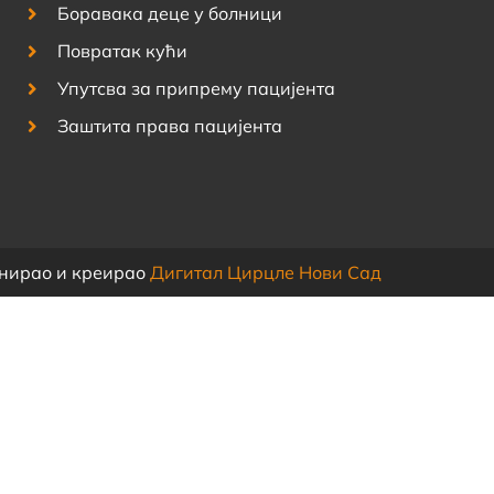
Боравака деце у болници
Повратак кући
Упутсва за припрему пацијента
Заштита права пацијента
јнирао и креирао
Дигитал Цирцле Нови Сад