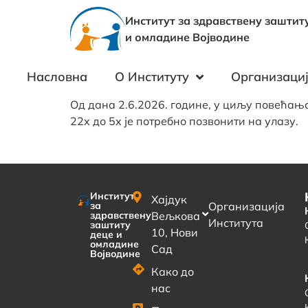
Институт за здравствену заштит
и омладине Војводине
Насловна
О Институту
Организациј
Од дана 2.6.2026. године, у циљу повећања
22х до 5х је потребно позвонити на улазу.
Институт
Хајдук
за
Организација
здравствену
Вељкова
Института
заштиту
10, Нови
деце и
омладине
Сад
Војводине
Како до
нас