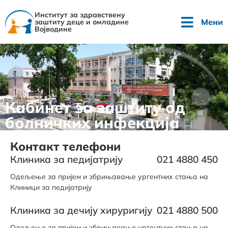
Институт за здравствену
Мени
заштиту деце и омладине
Војводине
Кабинет за заштиту од
болничких инфекција
Контакт телефони
Клиника за педијатрију
021 4880 450
Одељење за пријем и збрињавање ургентних стања на
Клиници за педијатрију
Клиника за дечију хируригију
021 4880 500
Одељење за пријем и збрињавање ургентних стања на