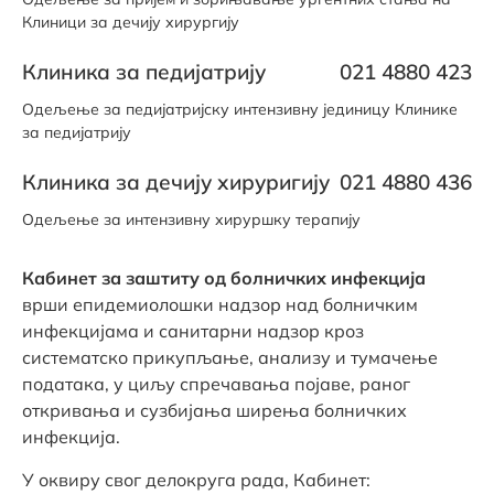
Клиници за дечију хирургију
Клиника за педијатрију
021 4880 423
Одељење за педијатријску интензивну јединицу Клинике
за педијатрију
Клиника за дечију хируригију
021 4880 436
Одељење за интензивну хируршку терапију
Кабинет за заштиту од болничких инфекција
врши епидемиолошки надзор над болничким
инфекцијама и санитарни надзор кроз
систематско прикупљање, анализу и тумачење
података, у циљу спречавања појаве, раног
откривања и сузбијања ширења болничких
инфекција.
У оквиру свог делокруга рада, Кабинет: