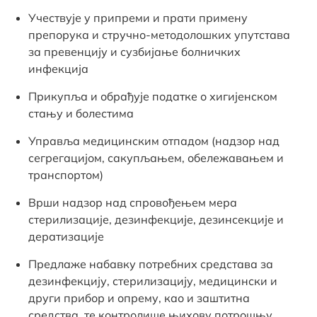
Учествује у припреми и прати примену
препорука и стручно-методолошких упутстава
за превенцију и сузбијање болничких
инфекција
Прикупља и обрађује податке о хигијенском
стању и болестима
Управља медицинским отпадом (надзор над
сегрегацијом, сакупљањем, обележавањем и
транспортом)
Врши надзор над спровођењем мера
стерилизације, дезинфекције, дезинсекције и
дератизације
Предлаже набавку потребних средстава за
дезинфекцију, стерилизацију, медицински и
други прибор и опрему, као и заштитна
средства, те контролише њихову потрошњу