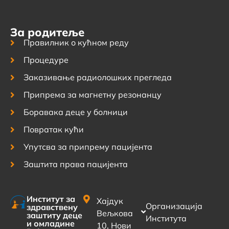
За родитеље
Правилник о кућном реду
Процедуре
Заказивање радиолошких прегледа
Припрема за магнетну резонанцу
Боравака деце у болници
Повратак кући
Упутсва за припрему пацијента
Заштита права пацијента
Институт за
Хајдук
Организација
здравствену
Вељкова
заштиту деце
Института
и омладине
10, Нови