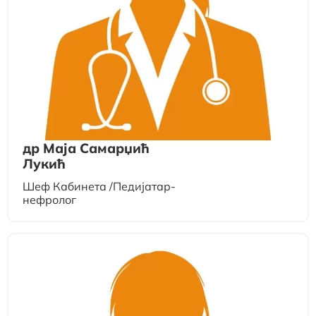
др Маја Самарџић
Лукић
Шеф Кабинета /Педијатар-
нефролог