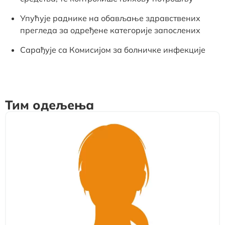
Упућује раднике на обављање здравствених
прегледа за одређене категорије запослених
Сарађује са Комисијом за болничке инфекције
Тим одељења