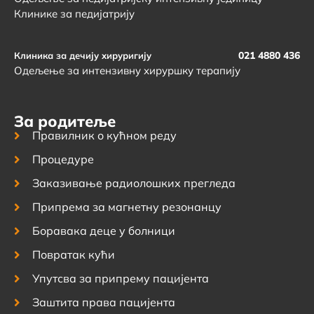
Клинике за педијатрију
021 4880 436
Клиника за дечију хируригију
Одељење за интензивну хируршку терапију
За родитеље
Правилник о кућном реду
Процедуре
Заказивање радиолошких прегледа
Припрема за магнетну резонанцу
Боравака деце у болници
Повратак кући
Упутсва за припрему пацијента
Заштита права пацијента