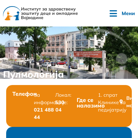
Институт за здравствену
Мени
заштиту деце и омладине
Војводине
Пулмологија
Телефон
За
Локал:
1. спрат
Вид
Где се
информације:
530
Клинике за
налазимо
мап
021 488 04
педијатрију
44