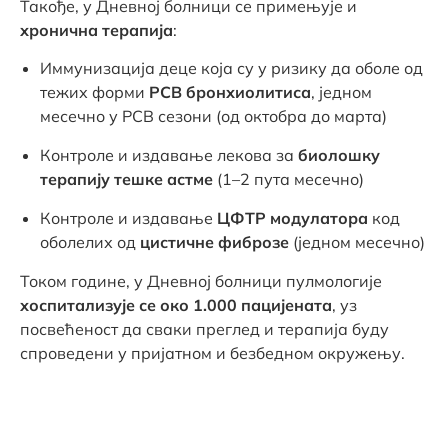
Такође, у Дневној болници се примењује и
хронична терапија
:
Иммунизација деце која су у ризику да оболе од
тежих форми
РСВ бронхиолитиса
, једном
месечно у РСВ сезони (од октобра до марта)
Контроле и издавање лекова за
биолошку
терапију тешке астме
(1–2 пута месечно)
Контроле и издавање
ЦФТР модулатора
код
оболелих од
цистичне фиброзе
(једном месечно)
Током године, у Дневној болници пулмологије
хоспитализује се око 1.000 пацијената
, уз
посвећеност да сваки преглед и терапија буду
спроведени у пријатном и безбедном окружењу.