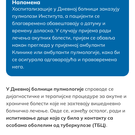
Напомена
Хоспитализације у Дневној болници заказују
пулмолози Института, а пацијенти се
благовремено обавештавају о датуму и
времену доласка. У случају пријема ради
лечења акутних болести, пријем се обавља
након прегледа у пријемној амбуланти
Клинике или амбуланти пулмологије, како би
се осигурала одговарајућа и правовремена
нега.
У Дневној болници пулмологије
спроводе се
дијагностичке и терапијске процедуре за акутне и
хроничне болести које не захтевају вишедневно
болничко лечење. Овде се, између осталог, ради и
испитивање деце која су била у контакту са
особама оболелим од туберкулозе (ТБЦ)
.