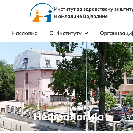
Институт за здравствену заштит
и омладине Војводине
Насловна
О Институту
Организациј
Нефрологија