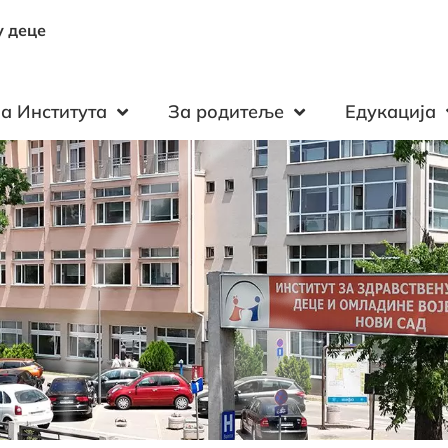
у деце
а Института
За родитеље
Едукација