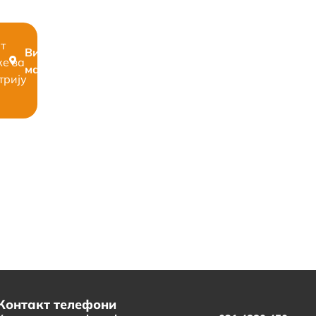
ат
Види
е за
мапу
трију
Контакт телефони