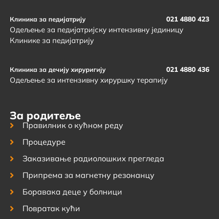
021 4880 423
Клиника за педијатрију
Одељење за педијатријску интензивну јединицу
Клинике за педијатрију
021 4880 436
Клиника за дечију хируригију
Одељење за интензивну хируршку терапију
За родитеље
Правилник о кућном реду
Процедуре
Заказивање радиолошких прегледа
Припрема за магнетну резонанцу
Боравака деце у болници
Повратак кући