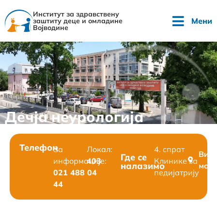
Институт за здравствену
Мени
заштиту деце и омладине
Војводине
Дечја неурологија
Телефон
За
Локал:
4. спрат
Вид
Где се
информације:
403
Клинике за
налазимо
мап
021 488 04
педијатрију
44