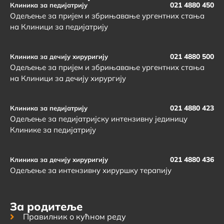
021 4880 450
Клиника за педијатрију
Одељење за пријем и збрињавање ургентних стања
на Клиници за педијатрију
021 4880 500
Клиника за дечију хируригију
Одељење за пријем и збрињавање ургентних стања
на Клиници за дечију хирургију
021 4880 423
Клиника за педијатрију
Одељење за педијатријску интензивну јединицу
Клинике за педијатрију
021 4880 436
Клиника за дечију хируригију
Одељење за интензивну хируршку терапију
За родитеље
Правилник о кућном реду