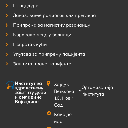
Процедуре
Заказивање радиолошких прегледа
Припрема за магнетну резонанцу
Боравака деце у болници
Повратак кући
Упутсва за припрему пацијента
Заштита права пацијента
Институт за
Хајдук
Организација
здравствену
Вељкова
заштиту деце
Института
и омладине
10, Нови
Војводине
Сад
Како до
нас