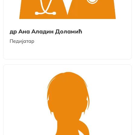
др Ана Аладин Доламић
Педијатар