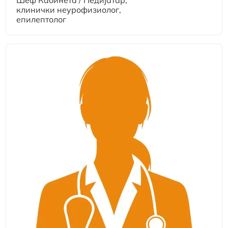
Шеф Кабинета / Педијатар,
клинички неурофизиолог,
епилептолог