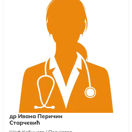
др Ивана Перичин
Старчевић