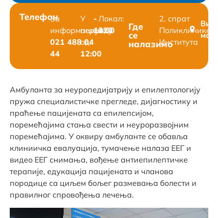
Телефон
За
У
-
Локал:
2. спрат
Вид
Где
информације:
периоду
13:00
420
Поликлинике
се
мап
021 488 04
од:
Института
налазимо
44
12:00
Амбуланта за неуропедијатрију и епилептологију
пружа специалистичке прегледе, дијагностику и
праћење пацијената са епилепсијом,
поремећајима стања свести и неуроразвојним
поремећајима. У оквиру амбуланте се обавља
клиниичка евалуација, тумачење налаза ЕЕГ и
видео ЕЕГ снимања, вођење антиепилептичке
терапије, едукација пацијената и чланова
породице са циљем бољег размевања болести и
правилног спровођења лечења.