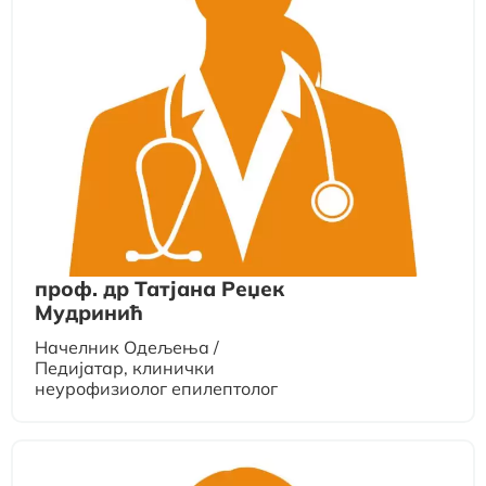
проф. др Татјана Реџек
Мудринић
Начелник Одељења /
Педијатар, клинички
неурофизиолог епилептолог