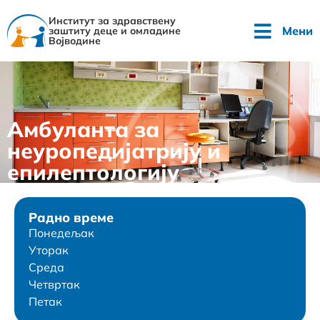
Институт за здравствену
Мени
заштиту деце и омладине
Војводине
Амбуланта за
неуропедијатрију и
епилептологију
Радно време
Понедељак
Уторак
Среда
Четвртак
Петак