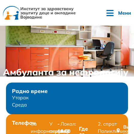
Институт за здравствену
Мени
заштиту деце и омладине
Војводине
Амбуланта за нефрологију
Радно време
Уторак
Среда
Телефон
За
У
-
Локал:
2. спрат
Вид
Где
информације:
периоду
14:00
548
Поликлинике