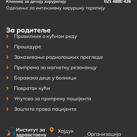
021 4880 436
Клиника за дечију хируригију
Одељење за интензивну хируршку терапију
За родитеље
Правилник о кућном реду
Процедуре
Заказивање радиолошких прегледа
Припрема за магнетну резонанцу
Боравака деце у болници
Повратак кући
Упутсва за припрему пацијента
Заштита права пацијента
Институт за
Хајдук
Организација
здравствену