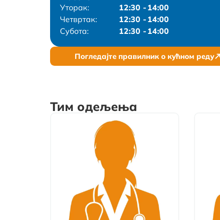
Уторак
:
12:30
-
14:00
Четвртак
:
12:30
-
14:00
Субота
:
12:30
-
14:00
Погледајте правилник о кућном реду
Тим одељења