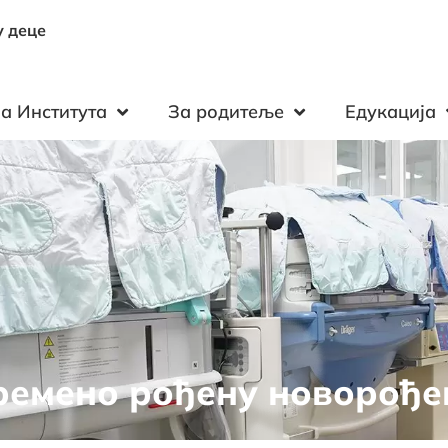
у деце
а Института
За родитеље
Едукација
ремено рођену новорође