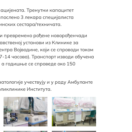
ацијената. Тренутни капацитет
апослено 3 лекара специјалиста
инских сестара/техничата.
би превремено рођене новорођенчади
равственој установи из Клинике за
нтра Војводине, који се спроводи током
7-14 часова). Транспорт изводи обучена
а годишње се спроведе око 150
атологије учествују и у раду Амбуланте
ликлинике Института.