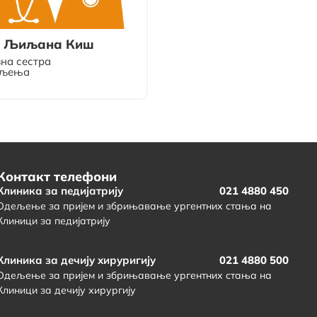
с Љиљана Киш
вна сестра
љења
Контакт телефони
Клиника за педијатрију
021 4880 450
Одељење за пријем и збрињавање ургентних стања на
Клиници за педијатрију
Клиника за дечију хируригију
021 4880 500
Одељење за пријем и збрињавање ургентних стања на
Клиници за дечију хирургију