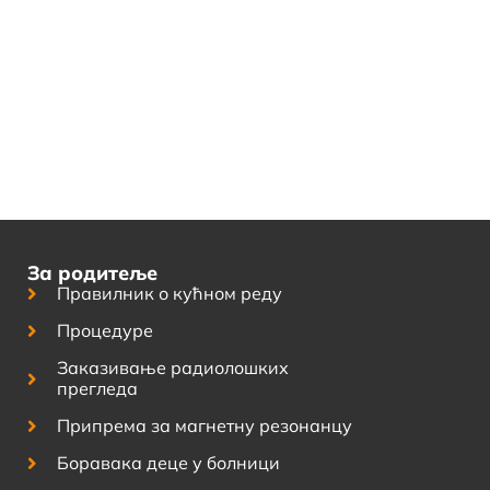
За родитеље
Правилник о кућном реду
Процедуре
Заказивање радиолошких
прегледа
Припрема за магнетну резонанцу
Боравака деце у болници