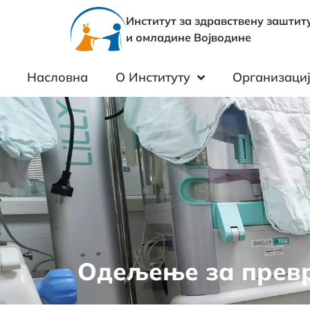
Институт за здравствену заштит
и омладине Војводине
Насловна
О Институту
Организациј
Одељење за прев