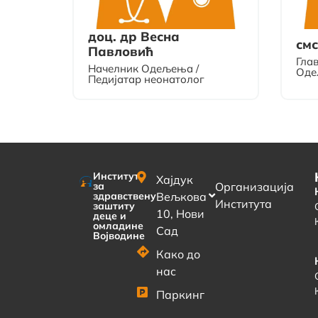
доц. др Весна
см
Павловић
Гла
Начелник Одељења /
Оде
Педијатар неонатолог
Институт
Хајдук
за
Организација
здравствену
Вељкова
Института
заштиту
10, Нови
деце и
омладине
Сад
Војводине
Како до
нас
Паркинг