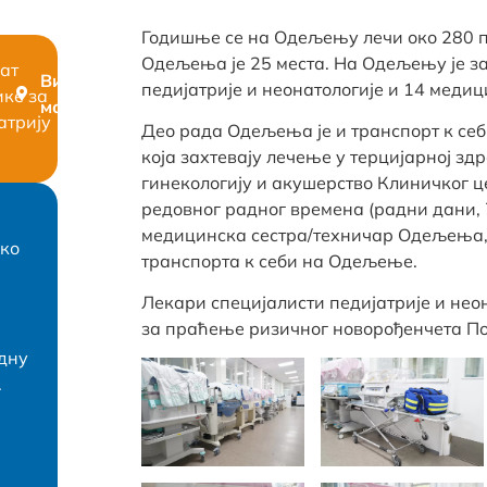
Годишње се на Одељењу лечи око 280 п
Одељења је 25 места. На Одељењу је з
рат
Види
педијатрије и неонатологије и 14 медиц
ке за
мапу
атрију
Део рада Одељења је и транспорт к се
која захтевају лечење у терцијарној зд
гинекологију и акушерство Клиничког це
редовног радног времена (радни дани, 
медицинска сестра/техничар Одељења, 
чко
транспорта к себи на Одељење.
Лекари специјалисти педијатрије и неон
за праћење ризичног новорођенчета По
одну
.