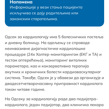
Напомена
Информације у вези стања пацијента
искључиво се дају родитељима или
законским старатељима.
Одсек за кардиологију има 5 болесничких постеља
и дневну болницу. На одељењу се спроводе
неинвазивне дијагностичке кардиолошке
процедуре (24х Холтер-мониторингом (ЕКГ и ТА) и
тестом оптерећења), мониторинг виталних
параметара, као и конзервативна терапија
акутних и хроничних болести кардиоваскуларног
система. Такође, Одсек је у обавези да организује и
двадесетчетворочасовну приправност кардиолога
током читаве године.
На Одсеку за кардиологију раде два педијатра-
кардиолога, један педијатар, два клиничка лекара