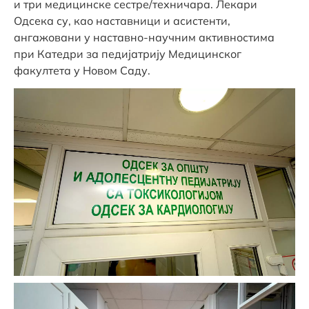
и три медицинске сестре/техничара. Лекари
Одсека су, као наставници и асистенти,
ангажовани у наставно-научним активностима
при Катедри за педијатрију Медицинског
факултета у Новом Саду.