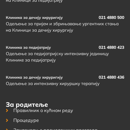
на Клиници за педијатрију
021 4880 500
Клиника за дечију хируригију
Одељење за пријем и збрињавање ургентних стања
на Клиници за дечију хирургију
021 4880 423
Клиника за педијатрију
Одељење за педијатријску интензивну јединицу
Клинике за педијатрију
021 4880 436
Клиника за дечију хируригију
Одељење за интензивну хируршку терапију
За родитеље
Правилник о кућном реду
Процедуре
Заказивање радиолошких прегледа