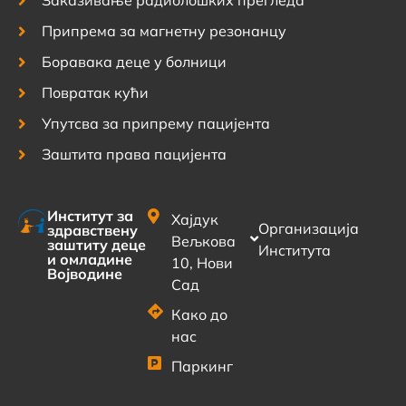
Припрема за магнетну резонанцу
Боравака деце у болници
Повратак кући
Упутсва за припрему пацијента
Заштита права пацијента
Институт за
Хајдук
Организација
здравствену
Вељкова
заштиту деце
Института
и омладине
10, Нови
Војводине
Сад
Како до
нас
Паркинг