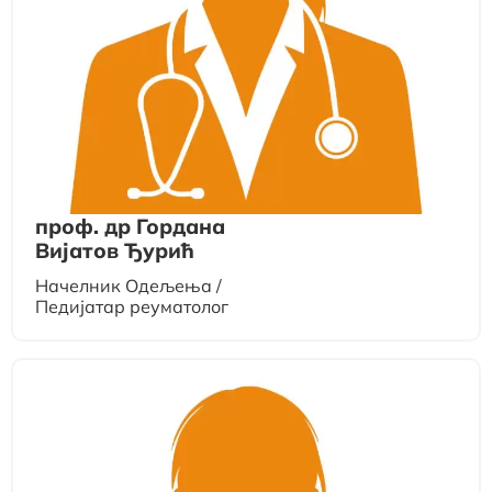
проф. др Гордана
Вијатов Ђурић
Начелник Одељења /
Педијатар реуматолог