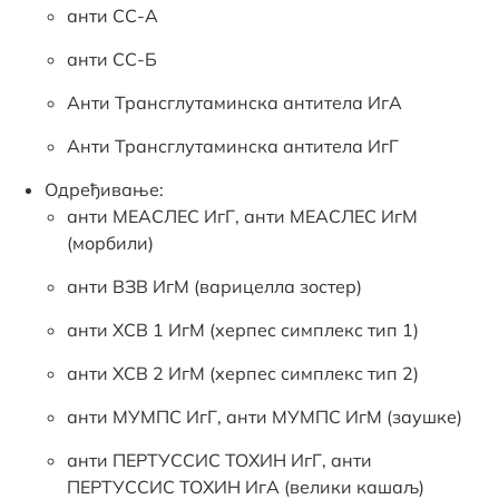
анти СС-А
анти СС-Б
Анти Трансглутаминска антитела ИгА
Анти Трансглутаминска антитела ИгГ
Одређивање:
анти МЕАСЛЕС ИгГ, анти МЕАСЛЕС ИгМ
(морбили)
анти ВЗВ ИгМ (варицелла зостер)
анти ХСВ 1 ИгМ (херпес симплекс тип 1)
анти ХСВ 2 ИгМ (херпес симплекс тип 2)
анти МУМПС ИгГ, анти МУМПС ИгМ (заушке)
анти ПЕРТУССИС ТОXИН ИгГ, анти
ПЕРТУССИС ТОXИН ИгА (велики кашаљ)