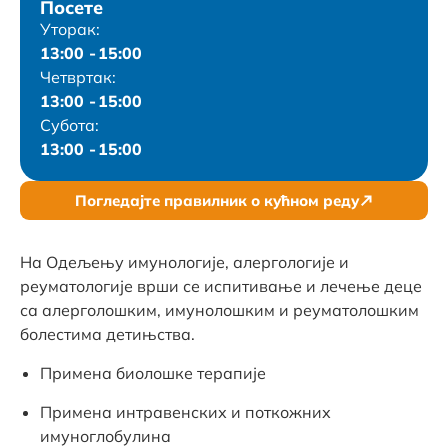
Посете
Уторак
:
13:00
-
15:00
Четвртак
:
13:00
-
15:00
Субота
:
13:00
-
15:00
Погледајте правилник о кућном реду
На Одељењу имунологије, алергологије и
реуматологије врши се испитивање и лечење деце
са алерголошким, имунолошким и реуматолошким
болестима детињства.
Примена биолошке терапије
Примена интравенских и поткожних
имуноглобулина