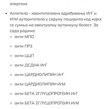
алергене
Антитела – квантитативно одређивање ИгГ и
ИгМ аутоантитела у серуму пацијента код којих
се сумња на евентуалну аутоимуну болест. За
сада радимо:
анти МПО
анти ПР3
анти ЦЦП
анти ДСДНА ИгГ
анти ЦАРДИОЛИПИН ИгГ
анти ЦАРДИОЛИПИН ИгМ
анти БЕТА 2ГЛYЦОПРОТЕИН ИгГ
анти БЕТА 2ГЛYЦОПРОТЕИН ИгМ