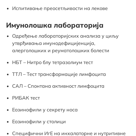
Испитивање преосетљивости на лекове
Имунолошка лабораторија
Одређење лабораторијских анализа у циљу
утврђивања имунодефицијенција,
алерголошких и реуматолошких болести
НБТ – Нитро блу тетразолиум тест
ТТЛ – Тест трансформације лимфоцита
САЛ – Спонтана активност лимфоцита
РИБАК тест
Еозинофили у секрету носа
Еозинофили у столици
Специфични ИгЕ на инхалаторне и нутритивне