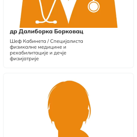
др Далиборка Борковац
Шеф Кабинета / Специјалиста
физикалне медицине и
рехабилитације и дечје
физијатрије