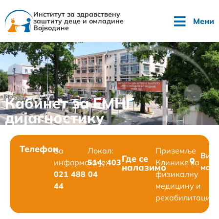
Институт за здравствену
Мени
заштиту деце и омладине
Војводине
Кабинет за ЕМНГ
дијагностику
Телефон
За
Локал:
Приземље
Вид
Где се
информације:
514, 403
Клинике за
налазимо
мап
021 488 04
физикалну
44
медицину и
рехабилитацију