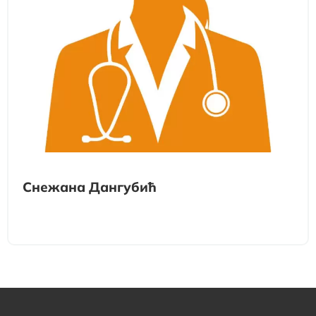
Снежана Дангубић