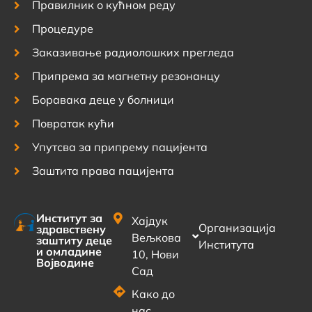
Правилник о кућном реду
Процедуре
Заказивање радиолошких прегледа
Припрема за магнетну резонанцу
Боравака деце у болници
Повратак кући
Упутсва за припрему пацијента
Заштита права пацијента
Институт за
Хајдук
Организација
здравствену
Вељкова
заштиту деце
Института
и омладине
10, Нови
Војводине
Сад
Како до
нас