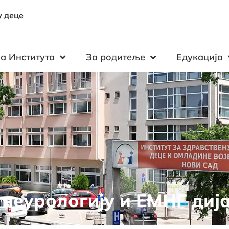
у деце
а Института
За родитеље
Едукација
 неурологију и ЕМНГ диј