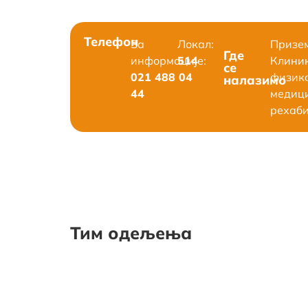
Телефон
За
Локал:
Призе
Где
информације:
514
Клиник
се
021 488 04
физик
налазимо
44
медиц
рехаби
Тим одељења