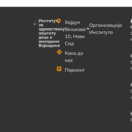
Институт
Хајдук
за
Организација
здравствену
Вељкова
Института
заштиту
10, Нови
деце и
омладине
Сад
Војводине
Како до
нас
Паркинг