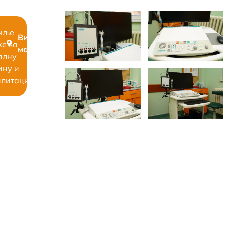
мље
Види
е за
мапу
алну
ину и
литацију