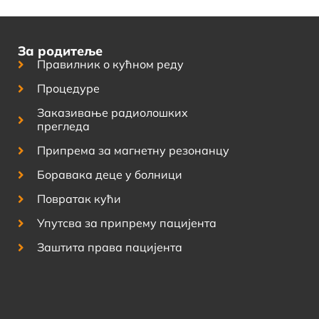
За родитеље
Правилник о кућном реду
Процедуре
Заказивање радиолошких
прегледа
Припрема за магнетну резонанцу
Боравака деце у болници
Повратак кући
Упутсва за припрему пацијента
Заштита права пацијента