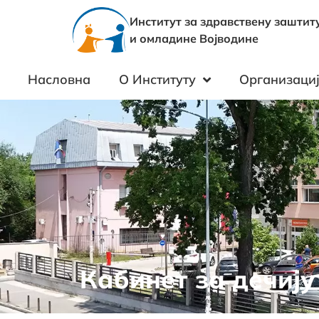
Институт за здравствену заштит
и омладине Војводине
Насловна
О Институту
Организациј
Кабинет за дечију