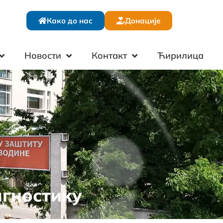
Како до нас
Донације
Новости
Контакт
Ћирилица
агностику