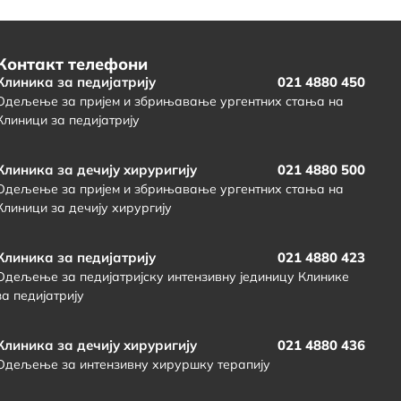
Контакт телефони
Клиника за педијатрију
021 4880 450
Одељење за пријем и збрињавање ургентних стања на
Клиници за педијатрију
Клиника за дечију хируригију
021 4880 500
Одељење за пријем и збрињавање ургентних стања на
Клиници за дечију хирургију
Клиника за педијатрију
021 4880 423
Одељење за педијатријску интензивну јединицу Клинике
за педијатрију
Клиника за дечију хируригију
021 4880 436
Одељење за интензивну хируршку терапију