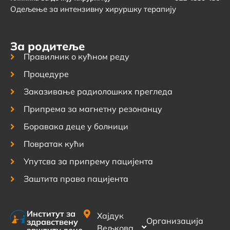
Одељење за интензивну хируршку терапију
За родитеље
Правилник о кућном реду
Процедуре
Заказивање радиолошких прегледа
Припрема за магнетну резонанцу
Боравака деце у болници
Повратак кући
Упутсва за припрему пацијента
Заштита права пацијента
Институт за
Хајдук
Организација
здравствену
Вељкова