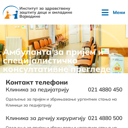
Институт за здравствену
Мени
заштиту деце и омладине
Војводине
Амбуланта за пријем и
специјалистичко
консултативне прегледе
Контакт телефони
Клиника за педијатрију
021 4880 450
Одељење за пријем и збрињавање ургентних стања на
Клиници за педијатрију
Клиника за дечију хируригију
021 4880 500
Одељење за пријем и збрињавање ургентних стања на