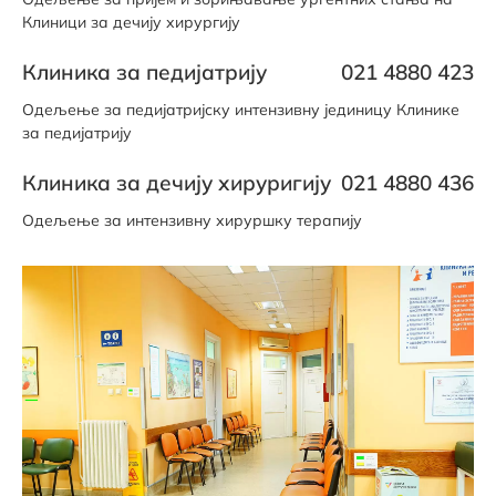
Клиници за дечију хирургију
Клиника за педијатрију
021 4880 423
Одељење за педијатријску интензивну јединицу Клинике
за педијатрију
Клиника за дечију хируригију
021 4880 436
Одељење за интензивну хируршку терапију