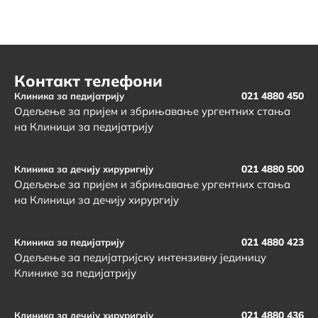
Контакт телефони
021 4880 450
Клиника за педијатрију
Одељење за пријем и збрињавање ургентних стања
на Клиници за педијатрију
021 4880 500
Клиника за дечију хируригију
Одељење за пријем и збрињавање ургентних стања
на Клиници за дечију хирургију
021 4880 423
Клиника за педијатрију
Одељење за педијатријску интензивну јединицу
Клинике за педијатрију
021 4880 436
Клиника за дечију хируригију