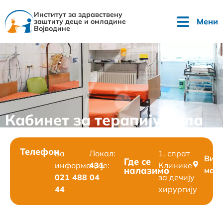
Институт за здравствену
Мени
заштиту деце и омладине
Војводине
Кабинет за терапију бола
Телефон
За
Локал:
1. спрат
Вид
Где се
информације:
431
Клинике
налазимо
мап
021 488 04
за дечију
44
хирургију