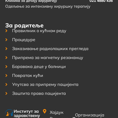
021 4880 436
Клиника за дечију хируригију
Одељење за интензивну хируршку терапију
За родитеље
Правилник о кућном реду
Процедуре
Заказивање радиолошких прегледа
Припрема за магнетну резонанцу
Боравака деце у болници
Повратак кући
Упутсва за припрему пацијента
Заштита права пацијента
Институт за
Хајдук
Организација
здравствену