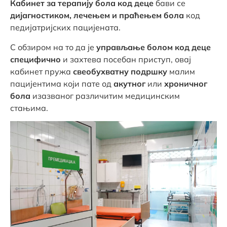
Кабинет за терапију бола код деце
бави се
дијагностиком, лечењем и праћењем бола
код
педијатријских пацијената.
С обзиром на то да је
управљање болом код деце
специфично
и захтева посебан приступ, овај
кабинет пружа
свеобухватну подршку
малим
пацијентима који пате од
акутног
или
хроничног
бола
изазваног различитим медицинским
стањима.