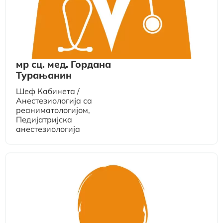
мр сц. мед. Гордана
Турањанин
Шеф Кабинета /
Анестезиологија са
реаниматологијом,
Педијатријска
анестезиологија