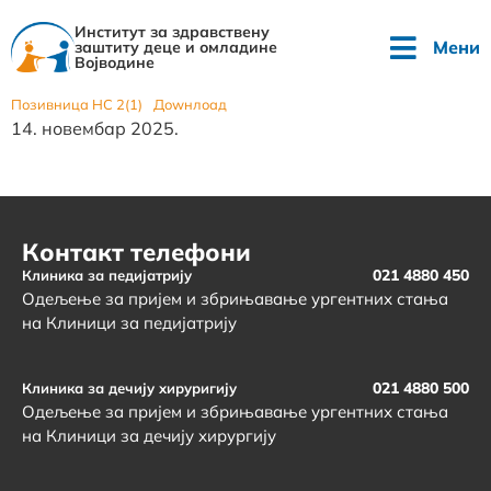
Институт за здравствену
Мени
заштиту деце и омладине
Војводине
Позивница НС 2(1)
Доwнлоад
14. новембар 2025.
Контакт телефони
021 4880 450
Клиника за педијатрију
Одељење за пријем и збрињавање ургентних стања
на Клиници за педијатрију
021 4880 500
Клиника за дечију хируригију
Одељење за пријем и збрињавање ургентних стања
на Клиници за дечију хирургију