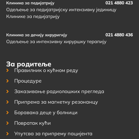
021 4880 423
Клиника за педијатрију
Одељење за педијатријску интензивну јединицу
Клинике за педијатрију
021 4880 436
Клиника за дечију хируригију
Одељење за интензивну хируршку терапију
За родитеље
Правилник о кућном реду
Процедуре
Заказивање радиолошких прегледа
Припрема за магнетну резонанцу
Боравака деце у болници
Повратак кући
Упутсва за припрему пацијента